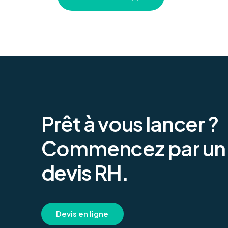
Prêt
à
vous
lancer
?
Commencez
par
un
devis
RH.
D
e
v
i
s
e
n
l
i
g
n
e