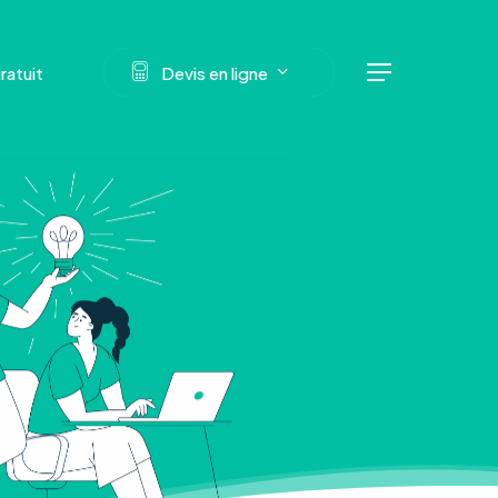
Menu
g
r
a
t
u
i
t
D
e
v
i
s
e
n
l
i
g
n
e
Menu