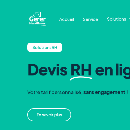
Skip
to
Solutions
Accueil
Service
main
content
Solutions RH
Devis
RH
en li
Votre tarif personnalisé,
sans engagement !
E
n
s
a
v
o
i
r
p
l
u
s