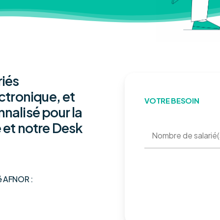
riés
ectronique, et
VOTRE BESOIN
nnalisé pour la
e et notre Desk
ié AFNOR :