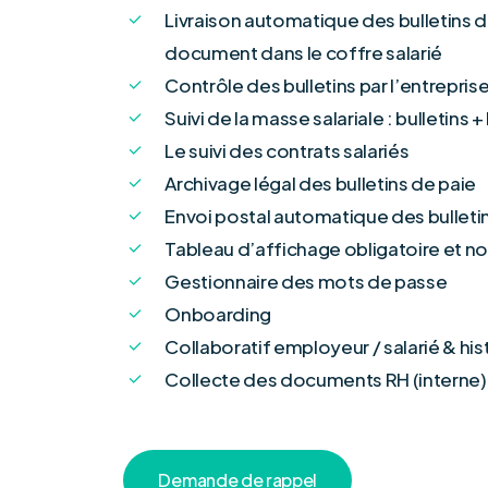
Livraison automatique des bulletins d
document dans le coffre salarié
Contrôle des bulletins par l’entreprise
Suivi de la masse salariale : bulletins 
Le suivi des contrats salariés
Archivage légal des bulletins de paie
Envoi postal automatique des bulleti
Tableau d’affichage obligatoire et no
Gestionnaire des mots de passe
Onboarding
Collaboratif employeur / salarié & h
Collecte des documents RH (interne)
D
e
m
a
n
d
e
d
e
r
a
p
p
e
l