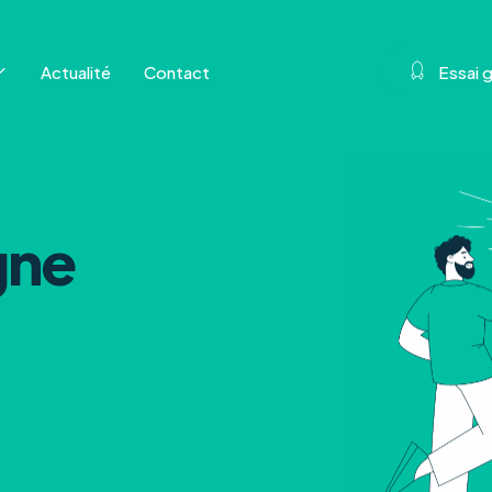
Actualité
Contact
E
s
s
a
i
gne