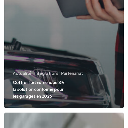
Actualité
Intégrations
Partenariat
Coffre-fort numérique SIV :
la solution conforme pour
les garages en 2026
Facture
électronique