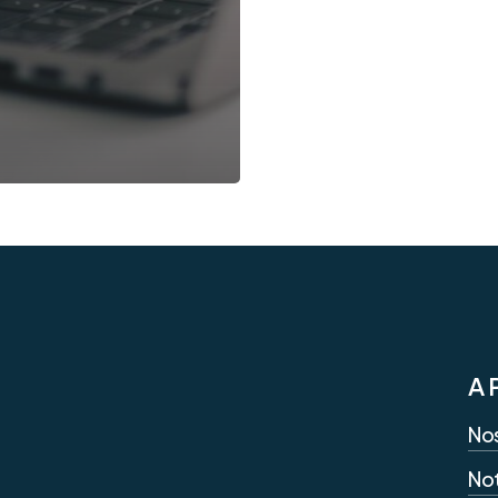
A 
Nos
Not