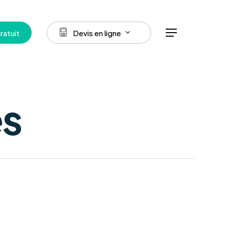
Menu
g
r
a
t
u
i
t
D
e
v
i
s
e
n
l
i
g
n
e
Menu
es