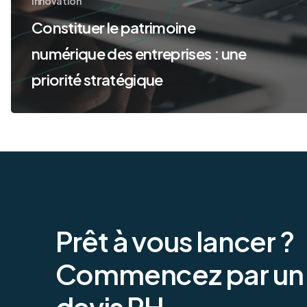
Innovation
Constituer le patrimoine
numérique des entreprises : une
priorité stratégique
Prêt
à
vous
lancer
?
Commencez
par
un
devis
RH.