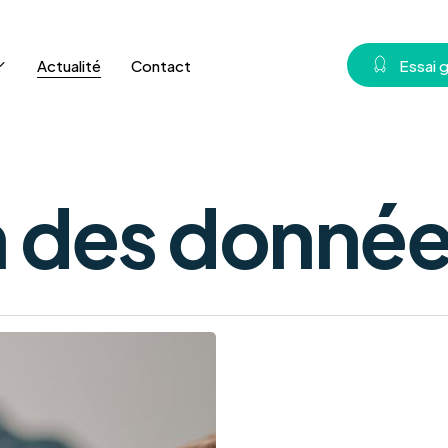
Actualité
Contact
E
s
s
a
i
n des donné