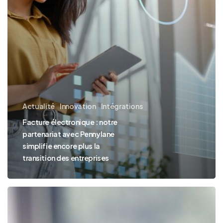
Pennylane
simplifie
encore
plus
la
transition
des
Actualité
Innovation
Intégrations
entreprises
Facture électronique : notre
partenariat avec Pennylane
simplifie encore plus la
transition des entreprises
Facture
électronique