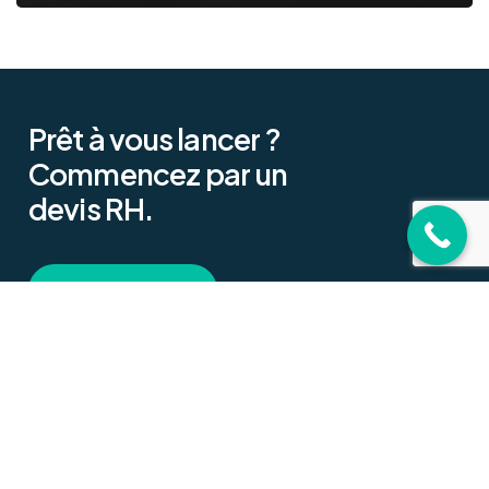
Prêt
à
vous
lancer
?
Commencez
par
un
devis
RH.
D
e
v
i
s
e
n
l
i
g
n
e
A Propos
Privacy
Nos Partenaires
Mentions Légales