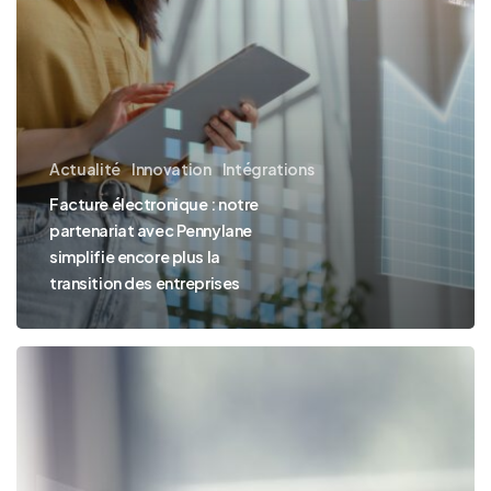
simplifie
encore
plus
la
transition
Actualité
Innovation
Intégrations
des
Facture électronique : notre
entreprises
partenariat avec Pennylane
simplifie encore plus la
transition des entreprises
Facture
électronique
obligatoire
en