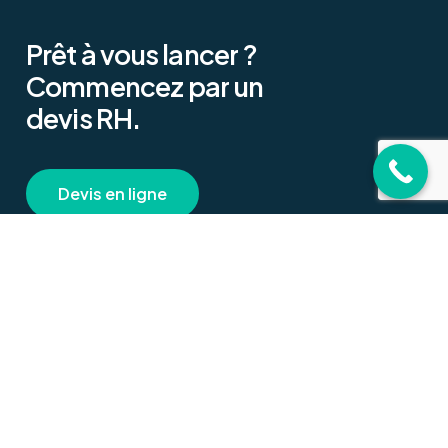
Prêt
à
vous
lancer
?
Commencez
par
un
devis
RH.
D
e
v
i
s
e
n
l
i
g
n
e
A Propos
Privacy
Nos Partenaires
Mentions Légales
Notre charte
Politique de Cookies
Nos API
Politique de
Confidentialité