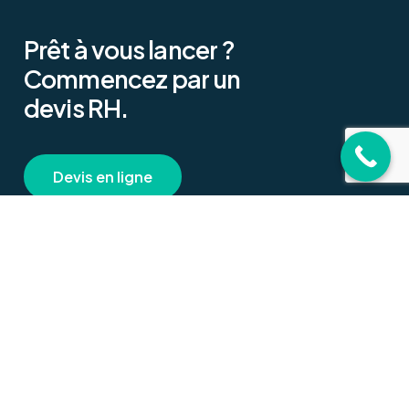
Prêt
à
vous
lancer
?
Commencez
par
un
devis
RH.
D
e
v
i
s
e
n
l
i
g
n
e
A Propos
Privacy
Nos Partenaires
Mentions Légales
Notre charte
Politique de Cookies
Nos API
Politique de
Confidentialité