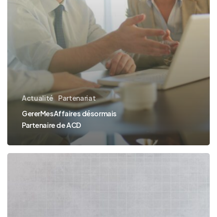
Actualité
Partenariat
GererMesAffaires désormais
Partenaire de ACD
GererMesAffaires
partenaire
de
PayFit